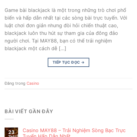
Game bài blackjack là một trong những trò chơi phổ
biến và hấp dẫn nhất tại các sòng bài trực tuyến. Với
luật chơi đơn giản nhưng đòi hỏi chiến thuật cao,
blackjack luôn thu hút sự tham gia của đông đảo
người chơi. Tại MAY88, bạn có thể trải nghiệm
blackjack một cách dễ […]
TIẾP TỤC ĐỌC
→
Đăng trong
Casino
BÀI VIẾT GẦN ĐÂY
Casino MAY88 – Trải Nghiệm Sòng Bạc Trực
23
Tuyến Hấp Dẫn Nhất
Th2