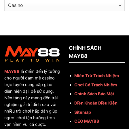
–
Đổi
Danh
Chiến
Thưởng
mục
thắng
Thú
dễ
Vị
dàng
cùng
MAY88
CHÍNH SÁCH
MAY88
MAY88
là điểm đến lý tưởng
Miễn Trừ Trách Nhiệm
cho người đam mê casino
trực tuyến cung cấp giao
Chơi Có Trách Nhiệm
diện hiện đại, dễ sử dụng.
Chính Sách Bảo Mật
Nền tảng này mang đến trải
Điền Khoản Điều Kiện
nghiệm giải trí đỉnh cao với
nhiều trò chơi hấp dẫn giúp
Sitemap
người chơi tận hưởng trọn
CEO MAY88
vẹn niềm vui cá cược.