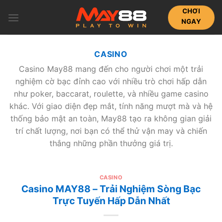
Bỏ
CHƠI
qua
NGAY
nội
dung
CASINO
Casino May88 mang đến cho người chơi một trải
nghiệm cờ bạc đỉnh cao với nhiều trò chơi hấp dẫn
như poker, baccarat, roulette, và nhiều game casino
khác. Với giao diện đẹp mắt, tính năng mượt mà và hệ
thống bảo mật an toàn, May88 tạo ra không gian giải
trí chất lượng, nơi bạn có thể thử vận may và chiến
thắng những phần thưởng giá trị.
CASINO
Casino MAY88 – Trải Nghiệm Sòng Bạc
Trực Tuyến Hấp Dẫn Nhất