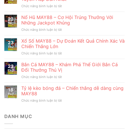
Chức năng bình luận bị tắt
ở
Casino
MAY88
Nổ Hũ MAY88 – Cơ Hội Trúng Thưởng Với
23
–
Những Jackpot Khủng
Th2
Trải
Chức năng bình luận bị tắt
ở
Nghiệm
Nổ
Sòng
Hũ
Xổ Số MAY88 – Dự Đoán Kết Quả Chính Xác Và
Bạc
23
MAY88
Trực
Chiến Thắng Lớn
Th2
–
Tuyến
Chức năng bình luận bị tắt
ở
Cơ
Hấp
Xổ
Hội
Dẫn
Số
Bắn Cá MAY88 – Khám Phá Thế Giới Bắn Cá
Trúng
Nhất
23
MAY88
Thưởng
Đổi Thưởng Thú Vị
Th2
–
Với
Chức năng bình luận bị tắt
ở
Dự
Những
Bắn
Đoán
Jackpot
Cá
Tỷ lệ kèo bóng đá – Chiến thắng dễ dàng cùng
Kết
Khủng
18
MAY88
Quả
MAY88
Th2
–
Chính
Chức năng bình luận bị tắt
ở
Khám
Xác
Tỷ
Phá
Và
lệ
Thế
Chiến
kèo
DANH MỤC
Giới
Thắng
bóng
Bắn
Lớn
đá
Cá