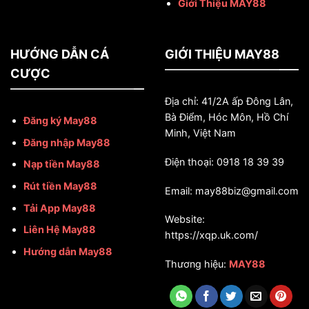
Giới Thiệu MAY88
HƯỚNG DẪN CÁ
GIỚI THIỆU MAY88
CƯỢC
Địa chỉ: 41/2A ấp Đông Lân,
Bà Điểm, Hóc Môn, Hồ Chí
Đăng ký May88
Minh, Việt Nam
Đăng nhập May88
Điện thoại: 0918 18 39 39
Nạp tiền May88
Rút tiền May88
Email:
may88biz@gmail.com
Tải App May88
Website:
Liên Hệ May88
https://xqp.uk.com/
Hướng dẫn May88
Thương hiệu:
MAY88