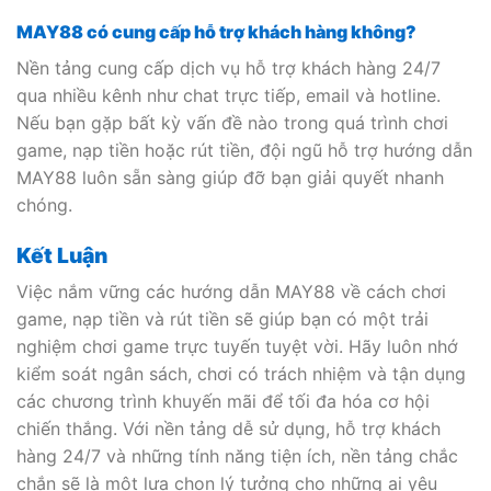
MAY88 có cung cấp hỗ trợ khách hàng không?
Nền tảng cung cấp dịch vụ hỗ trợ khách hàng 24/7
qua nhiều kênh như chat trực tiếp, email và hotline.
Nếu bạn gặp bất kỳ vấn đề nào trong quá trình chơi
game, nạp tiền hoặc rút tiền, đội ngũ hỗ trợ hướng dẫn
MAY88 luôn sẵn sàng giúp đỡ bạn giải quyết nhanh
chóng.
Kết Luận
Việc nắm vững các hướng dẫn MAY88 về cách chơi
game, nạp tiền và rút tiền sẽ giúp bạn có một trải
nghiệm chơi game trực tuyến tuyệt vời. Hãy luôn nhớ
kiểm soát ngân sách, chơi có trách nhiệm và tận dụng
các chương trình khuyến mãi để tối đa hóa cơ hội
chiến thắng. Với nền tảng dễ sử dụng, hỗ trợ khách
hàng 24/7 và những tính năng tiện ích, nền tảng chắc
chắn sẽ là một lựa chọn lý tưởng cho những ai yêu