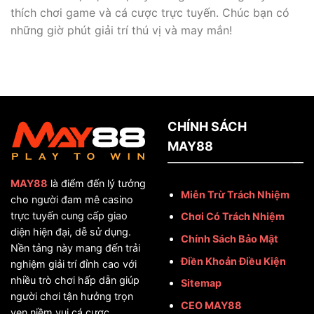
thích chơi game và cá cược trực tuyến. Chúc bạn có
những giờ phút giải trí thú vị và may mắn!
CHÍNH SÁCH
MAY88
MAY88
là điểm đến lý tưởng
Miễn Trừ Trách Nhiệm
cho người đam mê casino
trực tuyến cung cấp giao
Chơi Có Trách Nhiệm
diện hiện đại, dễ sử dụng.
Chính Sách Bảo Mật
Nền tảng này mang đến trải
Điền Khoản Điều Kiện
nghiệm giải trí đỉnh cao với
nhiều trò chơi hấp dẫn giúp
Sitemap
người chơi tận hưởng trọn
CEO MAY88
vẹn niềm vui cá cược.