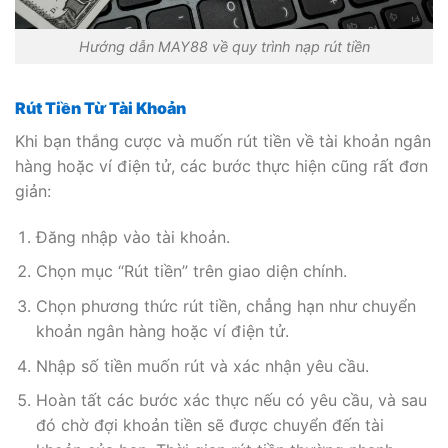
Hướng dẫn MAY88 về quy trình nạp rút tiền
Rút Tiền Từ Tài Khoản
Khi bạn thắng cược và muốn rút tiền về tài khoản ngân
hàng hoặc ví điện tử, các bước thực hiện cũng rất đơn
giản:
Đăng nhập vào tài khoản.
Chọn mục “Rút tiền” trên giao diện chính.
Chọn phương thức rút tiền, chẳng hạn như chuyển
khoản ngân hàng hoặc ví điện tử.
Nhập số tiền muốn rút và xác nhận yêu cầu.
Hoàn tất các bước xác thực nếu có yêu cầu, và sau
đó chờ đợi khoản tiền sẽ được chuyển đến tài