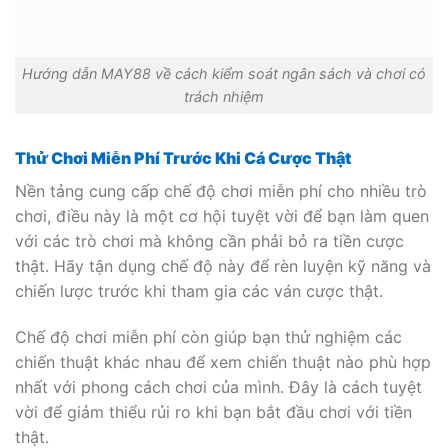
Hướng dẫn MAY88 về cách kiểm soát ngân sách và chơi có
trách nhiệm
Thử Chơi Miễn Phí Trước Khi Cá Cược Thật
Nền tảng cung cấp chế độ chơi miễn phí cho nhiều trò
chơi, điều này là một cơ hội tuyệt vời để bạn làm quen
với các trò chơi mà không cần phải bỏ ra tiền cược
thật. Hãy tận dụng chế độ này để rèn luyện kỹ năng và
chiến lược trước khi tham gia các ván cược thật.
Chế độ chơi miễn phí còn giúp bạn thử nghiệm các
chiến thuật khác nhau để xem chiến thuật nào phù hợp
nhất với phong cách chơi của mình. Đây là cách tuyệt
vời để giảm thiểu rủi ro khi bạn bắt đầu chơi với tiền
thật.