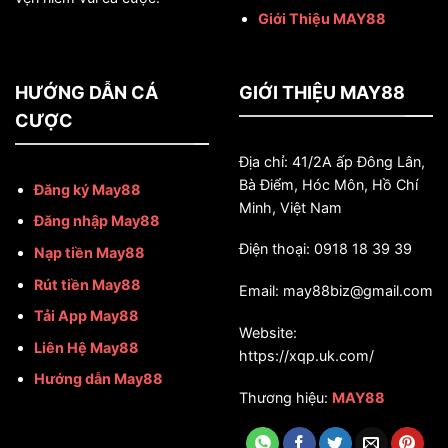
Giới Thiệu MAY88
HƯỚNG DẪN CÁ
GIỚI THIỆU MAY88
CƯỢC
Địa chỉ: 41/2A ấp Đông Lân,
Bà Điểm, Hóc Môn, Hồ Chí
Đăng ký May88
Minh, Việt Nam
Đăng nhập May88
Điện thoại: 0918 18 39 39
Nạp tiền May88
Rút tiền May88
Email:
may88biz@gmail.com
Tải App May88
Website:
Liên Hệ May88
https://xqp.uk.com/
Hướng dẫn May88
Thương hiệu:
MAY88