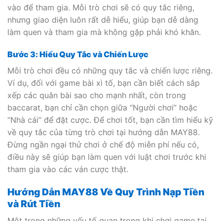
vào để tham gia. Mỗi trò chơi sẽ có quy tắc riêng,
nhưng giao diện luôn rất dễ hiểu, giúp bạn dễ dàng
làm quen và tham gia mà không gặp phải khó khăn.
Bước 3: Hiểu Quy Tắc và Chiến Lược
Mỗi trò chơi đều có những quy tắc và chiến lược riêng.
Ví dụ, đối với game bài xì tố, bạn cần biết cách sắp
xếp các quân bài sao cho mạnh nhất, còn trong
baccarat, bạn chỉ cần chọn giữa “Người chơi” hoặc
“Nhà cái” để đặt cược. Để chơi tốt, bạn cần tìm hiểu kỹ
về quy tắc của từng trò chơi tại hướng dẫn MAY88.
Đừng ngần ngại thử chơi ở chế độ miễn phí nếu có,
điều này sẽ giúp bạn làm quen với luật chơi trước khi
tham gia vào các ván cược thật.
Hướng Dẫn MAY88 Về Quy Trình Nạp Tiền
và Rút Tiền
Một trong những yếu tố quan trọng khi chơi game tại