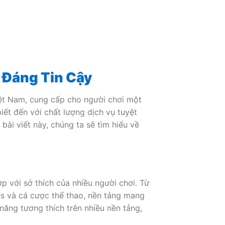
à Đáng Tin Cậy
iệt Nam, cung cấp cho người chơi một
iết đến với chất lượng dịch vụ tuyệt
bài viết này, chúng ta sẽ tìm hiểu về
p với sở thích của nhiều người chơi. Từ
es và cá cược thể thao, nền tảng mang
 năng tương thích trên nhiều nền tảng,