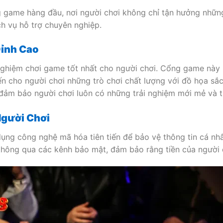
g game hàng đầu, nơi người chơi không chỉ tận hưởng nhữ
h vụ hỗ trợ chuyên nghiệp.
ỉnh Cao
nghiệm chơi game tốt nhất cho người chơi. Cổng game này h
cho người chơi những trò chơi chất lượng với đồ họa sắc
đảm bảo người chơi luôn có những trải nghiệm mới mẻ và th
Người Chơi
ụng công nghệ mã hóa tiên tiến để bảo vệ thông tin cá nhâ
 thông qua các kênh bảo mật, đảm bảo rằng tiền của người 