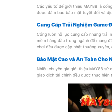
Các yếu tố để giới thiệu MAY88 là cổn
được đảm bảo bảo mật tuyệt đối và dịc
Cung Cấp Trải Nghiệm Game Đ
Cổng luôn nỗ lực cung cấp những trải 
mềm hàng đầu trong ngành để mang đến 
chơi đều được cập nhật thường xuyên, 
Bảo Mật Cao và An Toàn Cho 
Nhiều chuyên gia giới thiệu MAY88 sử d
giao dịch tài chính đều được thực hiện