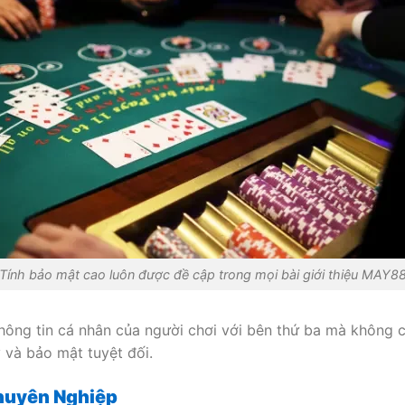
Tính bảo mật cao luôn được đề cập trong mọi bài giới thiệu MAY8
ông tin cá nhân của người chơi với bên thứ ba mà không c
 và bảo mật tuyệt đối.
huyên Nghiệp