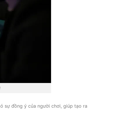
8
ó sự đồng ý của người chơi, giúp tạo ra