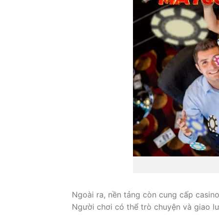
Ngoài ra, nền tảng còn cung cấp casino
Người chơi có thể trò chuyện và giao l