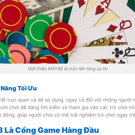
Giới thiệu MAY88 là một nền tảng uy tín
 Năng Tối Ưu
ất trực quan và dễ sử dụng, ngay cả đối với những người 
gười chơi dễ dàng tìm kiếm và tham gia vào các trò chơi mì
 động, giúp người chơi có thể trải nghiệm trò chơi ngay trê
8 Là Cổng Game Hàng Đầu