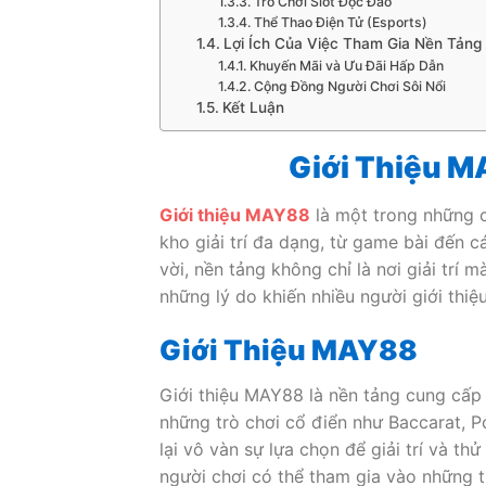
Trò Chơi Slot Độc Đáo
Thể Thao Điện Tử (Esports)
Lợi Ích Của Việc Tham Gia Nền Tảng
Khuyến Mãi và Ưu Đãi Hấp Dẫn
Cộng Đồng Người Chơi Sôi Nổi
Kết Luận
Giới Thiệu MA
Giới thiệu MAY88
là một trong những c
kho giải trí đa dạng, từ game bài đến c
vời, nền tảng không chỉ là nơi giải trí 
những lý do khiến nhiều người giới th
Giới Thiệu MAY88
Giới thiệu MAY88 là nền tảng cung cấp c
những trò chơi cổ điển như Baccarat, P
lại vô vàn sự lựa chọn để giải trí và t
người chơi có thể tham gia vào những tr