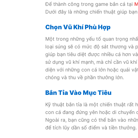
Để thành công trong game bắn cá tại
M
Dưới đây là những chiến thuật giúp bạn
Chọn Vũ Khí Phù Hợp
Một trong những yếu tố quan trọng nhất
loại súng sẽ có mức độ sát thương và p
giúp bạn tiêu diệt được nhiều cá hơn v
sử dụng vũ khí mạnh, mà chỉ cần vũ khí 
diện với những con cá lớn hoặc quái vậ
chóng và thu về phần thưởng lớn.
Bắn Tỉa Vào Mục Tiêu
Kỹ thuật bắn tỉa là một chiến thuật rất
con cá đang đứng yên hoặc di chuyển c
Ngoài ra, bạn cũng có thể bắn vào nhữ
để tích lũy dần số điểm và tiền thưởng.