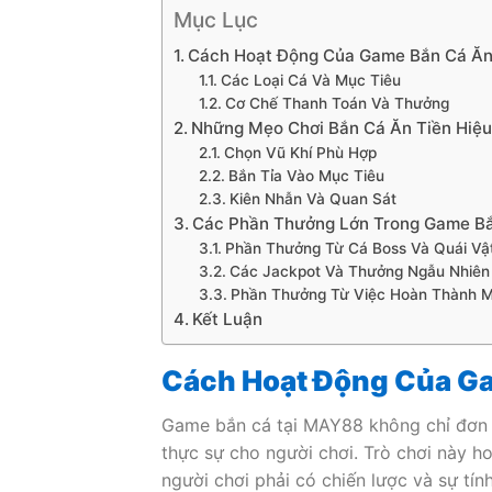
Mục Lục
Cách Hoạt Động Của Game Bắn Cá Ăn
Các Loại Cá Và Mục Tiêu
Cơ Chế Thanh Toán Và Thưởng
Những Mẹo Chơi Bắn Cá Ăn Tiền Hiệ
Chọn Vũ Khí Phù Hợp
Bắn Tỉa Vào Mục Tiêu
Kiên Nhẫn Và Quan Sát
Các Phần Thưởng Lớn Trong Game Bắ
Phần Thưởng Từ Cá Boss Và Quái Vật
Các Jackpot Và Thưởng Ngẫu Nhiên
Phần Thưởng Từ Việc Hoàn Thành M
Kết Luận
Cách Hoạt Động Của G
Game bắn cá tại MAY88 không chỉ đơn gi
thực sự cho người chơi. Trò chơi này h
người chơi phải có chiến lược và sự tín