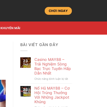
CHƠI NGAY
KHUYẾN MÃI
BÀI VIẾT GẦN ĐÂY
Casino MAY88 –
23
Trải Nghiệm Sòng
Th2
Bạc Trực Tuyến Hấp
Dẫn Nhất
Chức năng bình luận bị tắt
ở
Casino
MAY88
Nổ Hũ MAY88 – Cơ
23
–
Hội Trúng Thưởng
Th2
Trải
Với Những Jackpot
Nghiệm
Khủng
Sòng