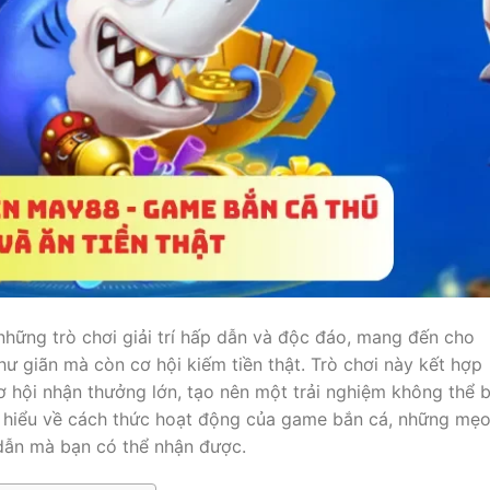
hững trò chơi giải trí hấp dẫn và độc đáo, mang đến cho
hư giãn mà còn cơ hội kiếm tiền thật. Trò chơi này kết hợp
 hội nhận thưởng lớn, tạo nên một trải nghiệm không thể 
ìm hiểu về cách thức hoạt động của game bắn cá, những mẹ
dẫn mà bạn có thể nhận được.