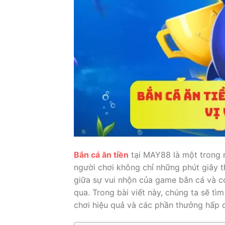
Bắn cá ăn tiền
tại MAY88 là một trong n
người chơi không chỉ những phút giây t
giữa sự vui nhộn của game bắn cá và cơ
qua. Trong bài viết này, chúng ta sẽ t
chơi hiệu quả và các phần thưởng hấp 