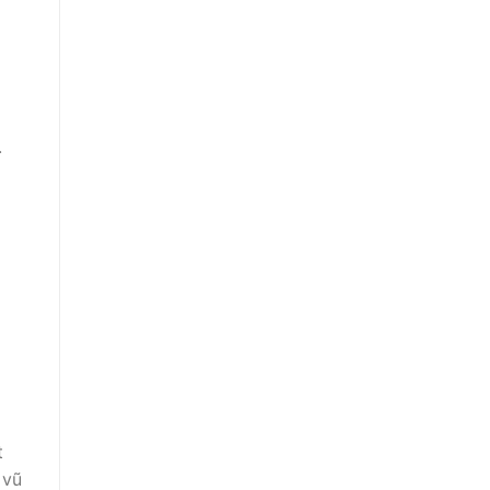
.
t
 vũ